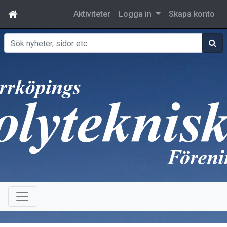
Aktiviteter
Logga in
Skapa konto
Sök