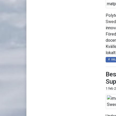
Polyt
Swed
innova
Föred
docen
Kväll
lokalt
DEL
Bes
Sup
1 feb 