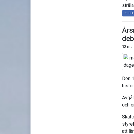
strål
DEL
Års
deb
12 mar
Den 1
histo
Avgåe
och er
Skatt
styre
att lä