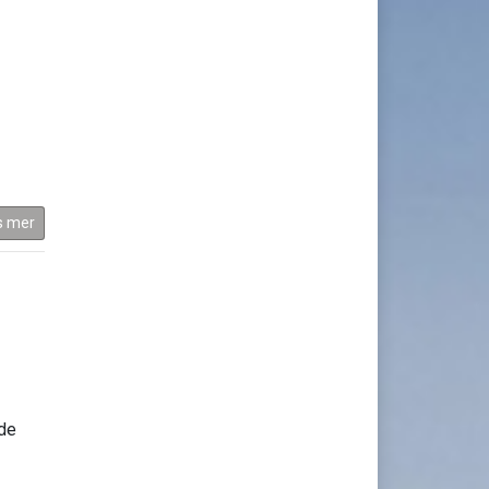
s mer
ade