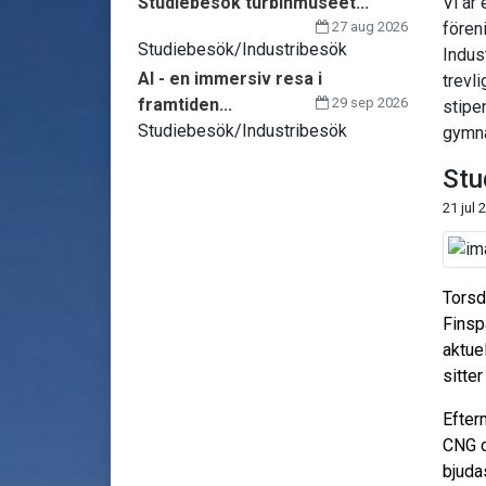
Studiebesök turbinmuseet...
Vi är 
27 aug 2026
fören
Studiebesök/Industribesök
Indus
AI - en immersiv resa i
trevli
framtiden...
29 sep 2026
stipe
Studiebesök/Industribesök
gymna
Stu
21 jul 
Torsd
Finsp
aktue
sitter
Efter
CNG c
bjuda