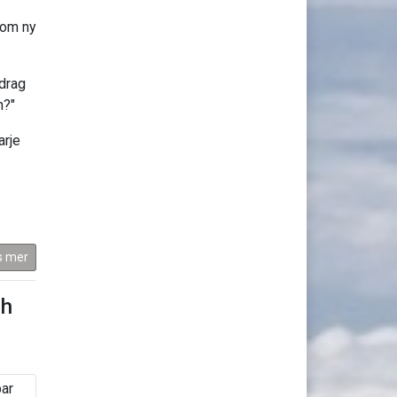
som ny
edrag
n?"
arje
s mer
ch