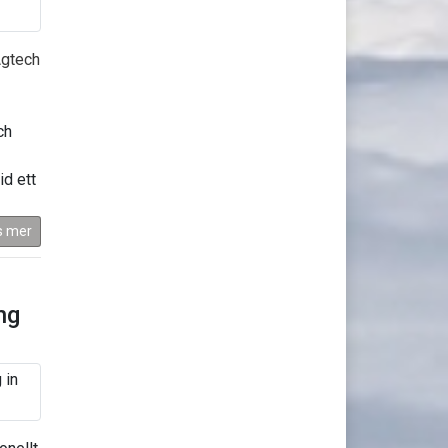
gtech
ch
id ett
s mer
ng