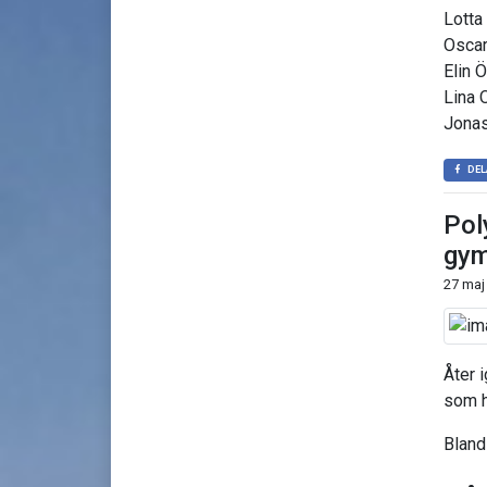
Lotta
Oscar
Elin 
Lina 
Jonas
DEL
Pol
gym
27 maj
Åter 
som h
Bland