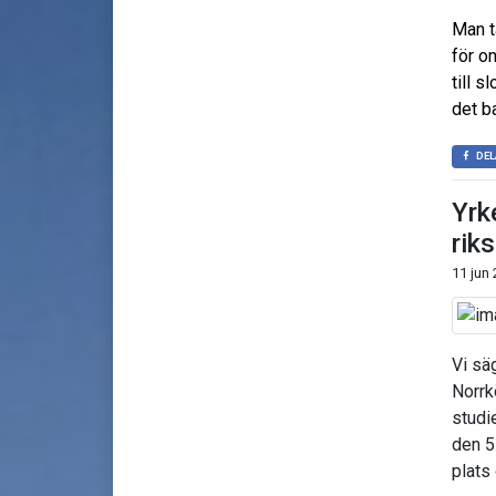
Man t
för o
till s
det ba
DEL
Yrk
riks
11 jun
Vi sä
Norrk
studi
den 5
plats