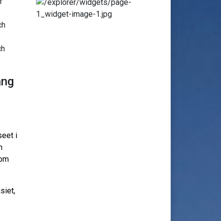
r
ch
ch
ång
seet i
h
som
siet,