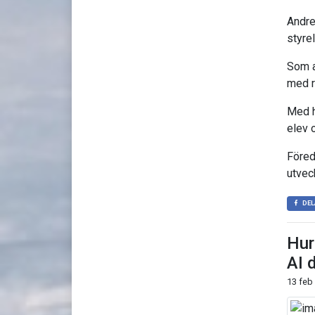
Andre
styre
Som a
med r
Med h
elev o
Föred
utvec
DEL
Hur
AI 
13 feb