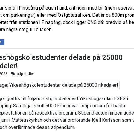
ar sig till Finspång på egen hand, antingen med bil (men reservat
nt om parkeringar) eller med Östgötatrafiken. Det är ca 800m pr
lottet från stationen i Finspång, dock ligger CNG där bredvid så he
ra några steg till bussen.
A
eshögskolestudenter delade på 25000
daler!
 2026
stipendier
ger grattis till följande stipendiater vid Yrkeshögskolan ESBS i
öping. Samtliga erhöll 5000 kronor var i stipendium för bästa
eprestationen på respektive program. Stipendieutdelningen ägd
 juni i Matteuskyrkan och det var ordförande Kjell Karlsson som 
 och överlämnade dessa stipendium.