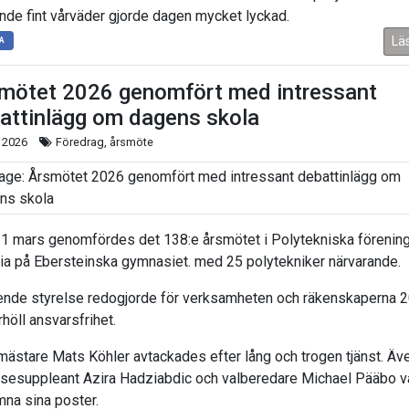
ande fint vårväder gjorde dagen mycket lyckad.
Lä
A
mötet 2026 genomfört med intressant
attinlägg om dagens skola
 2026
Föredrag, årsmöte
1 mars genomfördes det 138:e årsmötet i Polytekniska förenin
ria på Ebersteinska gymnasiet. med 25 polytekniker närvarande.
nde styrelse redogjorde för verksamheten och räkenskaperna 
höll ansvarsfrihet.
mästare Mats Köhler avtackades efter lång och trogen tjänst. Äv
lsesuppleant Azira
Hadziabdic och valberedare Michael Pääbo v
mna sina poster.