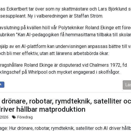
as Eckertbert tar över som ny skattmästare och Lars Björklund 
lsesuppleant. Ny i valberedningen är Staffan Ström.
vslutning på kvällen höll vår Polytekniker Roland Ekinge ett för
ubriken "Kan AI-pedagogiken få hemmasittarna tillbaka till skola
jälp av en AI-plattform kan undervisningen anpassas bättre till v
ch bli mer effektiv, utan att lärarens arbetsbörda ökar.
ragshållare Roland Ekinge är disputerad vid Chalmers 1972, fd
klingschef på Whirlpool och mycket engagerad i skolfrågor.
Lä
A
 drönare, robotar, rymdteknik, satelliter o
driver hållbar matproduktion
 2026
Föredrag