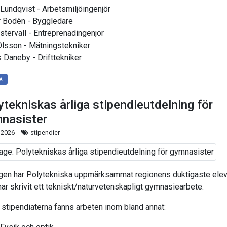
 Lundqvist - Arbetsmiljöingenjör
 Bodèn - Byggledare
Östervall - Entreprenadingenjör
Olsson - Mätningstekniker
 Daneby - Drifttekniker
A
ytekniskas årliga stipendieutdelning för
nasister
 2026
stipendier
igen har Polytekniska uppmärksammat regionens duktigaste elev
ar skrivit ett tekniskt/naturvetenskapligt gymnasiearbete.
 stipendiaterna fanns arbeten inom bland annat: