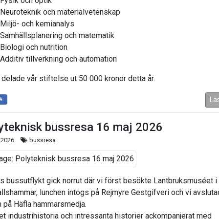
Fysik och optik
Neuroteknik och materialvetenskap
Miljö- och kemianalys
Samhällsplanering och matematik
Biologi och nutrition
Additiv tillverkning och automation
 delade vår stiftelse ut 50 000 kronor detta år.
Lä
A
yteknisk bussresa 16 maj 2026
 2026
bussresa
s bussutflykt gick norrut där vi först besökte Lantbruksmuséet i
allshammar, lunchen intogs på Rejmyre Gestgifveri och vi avslut
 på Häfla hammarsmedja.
t industrihistoria och intressanta historier ackompanjerat med