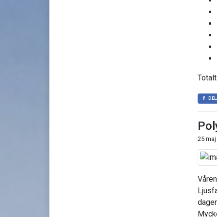
Totalt
DEL
Pol
25 maj
Våren
Ljusf
dagen
Mycke