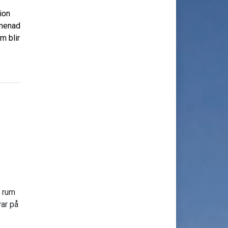
ion
omenad
m blir
e rum
var på