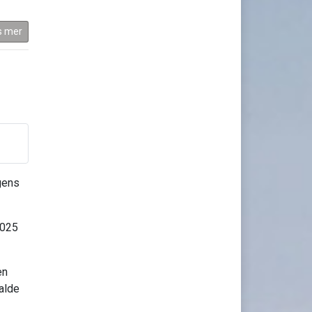
s mer
gens
2025
en
alde