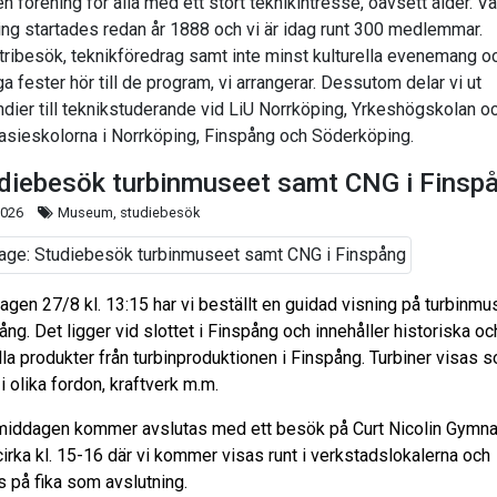
en förening för alla med ett stort teknikintresse, oavsett ålder. Vå
ing startades redan år 1888 och vi är idag runt 300 medlemmar.
tribesök, teknikföredrag samt inte minst kulturella evenemang o
ga fester hör till de program, vi arrangerar. Dessutom delar vi ut
ndier till teknikstuderande vid LiU Norrköping, Yrkeshögskolan o
sieskolorna i Norrköping, Finspång och Söderköping.
diebesök turbinmuseet samt CNG i Finsp
2026
Museum, studiebesök
agen 27/8 kl. 13:15 har vi beställt en guidad visning på turbinmu
ång. Det ligger vid slottet i Finspång och innehåller historiska oc
lla produkter från turbinproduktionen i Finspång. Turbiner visas 
 i olika fordon, kraftverk m.m.
middagen kommer avslutas med ett besök på Curt Nicolin Gymna
irka kl. 15-16 där vi kommer visas runt i verkstadslokalerna och
s på fika som avslutning.