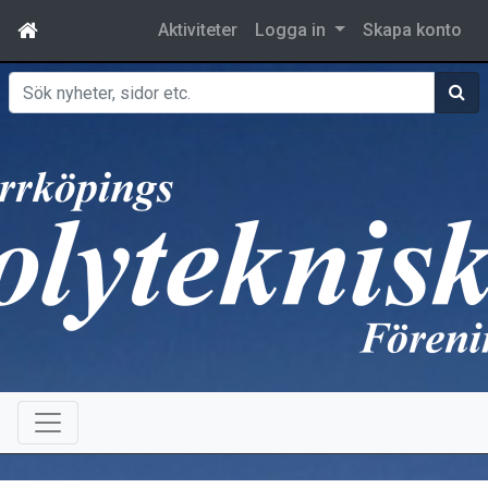
Aktiviteter
Logga in
Skapa konto
Sök