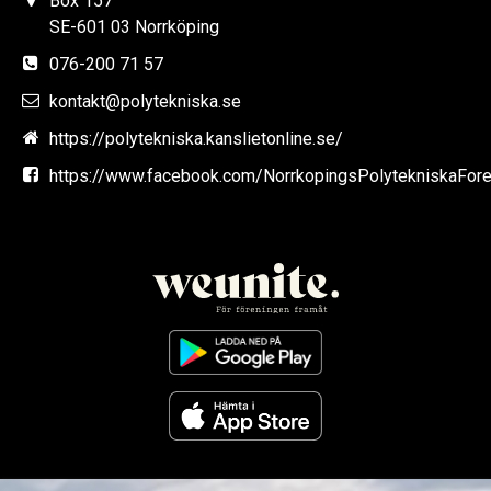
Box 157
SE-601 03 Norrköping
076-200 71 57
kontakt@polytekniska.se
https://polytekniska.kanslietonline.se/
https://www.facebook.com/NorrkopingsPolytekniskaFore