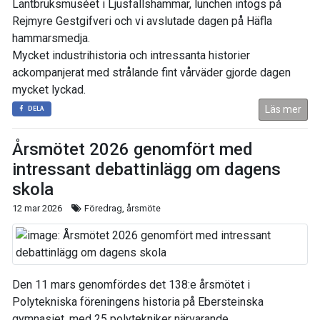
Lantbruksmuséet i Ljusfallshammar, lunchen intogs på
Rejmyre Gestgifveri och vi avslutade dagen på Häfla
hammarsmedja.
Mycket industrihistoria och intressanta historier
ackompanjerat med strålande fint vårväder gjorde dagen
mycket lyckad.
Läs mer
DELA
Årsmötet 2026 genomfört med
intressant debattinlägg om dagens
skola
12 mar 2026
Föredrag, årsmöte
Den 11 mars genomfördes det 138:e årsmötet i
Polytekniska föreningens historia på Ebersteinska
gymnasiet. med 25 polytekniker närvarande.