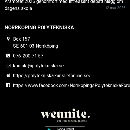
Årsmötet 2026 genomfört med intressant debattinlägg om
dagens skola
12 mar 2026
NORRKÖPING POLYTEKNISKA
Box 157
SE-601 03 Norrköping
076-200 71 57
kontakt@polytekniska.se
https://polytekniska.kanslietonline.se/
https://www.facebook.com/NorrkopingsPolytekniskaFore