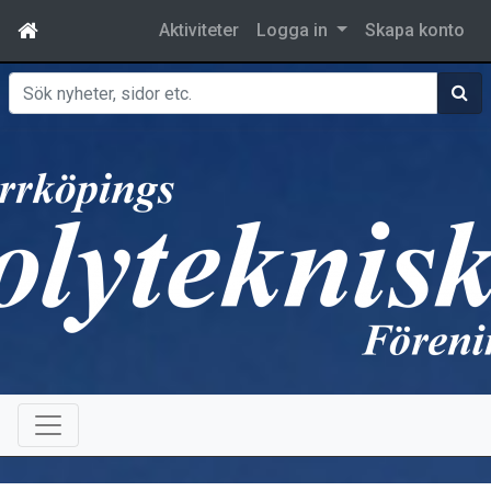
Aktiviteter
Logga in
Skapa konto
Sök