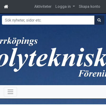
Aktiviteter
Logga in
Skapa konto
Sök