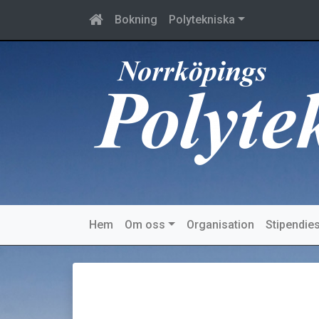
Bokning
Polytekniska
Hem
Om oss
Organisation
Stipendies