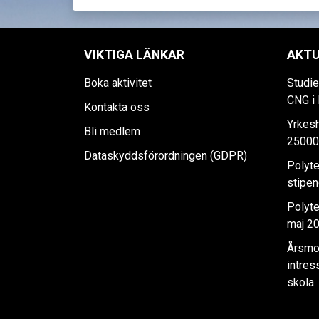
VIKTIGA LÄNKAR
AKTU
Boka aktivitet
Studi
CNG i
Kontakta oss
Yrkes
Bli medlem
25000 
Dataskyddsförordningen (GDPR)
Polyte
stipen
Polyt
maj 2
Årsmö
intres
skola