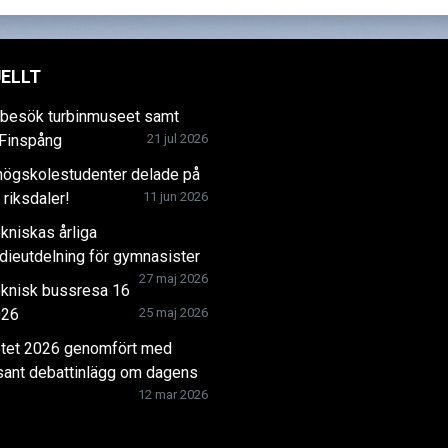
ELLT
ebesök turbinmuseet samt
 Finspång
21 jul 2026
högskolestudenter delade på
riksdaler!
11 jun 2026
kniskas årliga
dieutdelning för gymnasister
27 maj 2026
eknisk bussresa 16
026
25 maj 2026
tet 2026 genomfört med
sant debattinlägg om dagens
12 mar 2026