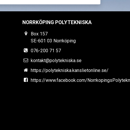
NORRKÖPING POLYTEKNISKA
Box 157
SE-601 03 Norrköping
076-200 71 57
kontakt@polytekniska.se
https://polytekniska.kanslietonline.se/
https://www.facebook.com/NorrkopingsPolytekn